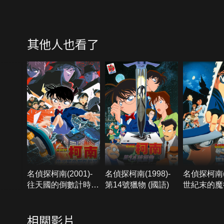
其他人也看了
名偵探柯南(2001)-
名偵探柯南(1998)-
名偵探柯南(1
往天國的倒數計時
第14號獵物 (國語)
世紀末的魔術
(國語)
語)
相關影片