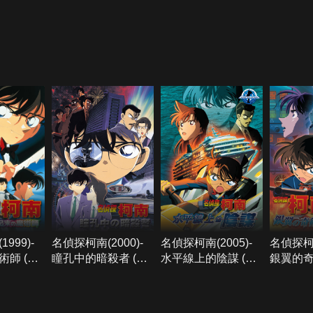
999)-
名偵探柯南(2000)-
名偵探柯南(2005)-
名偵探柯南
師 (國
瞳孔中的暗殺者 (國
水平線上的陰謀 (國
銀翼的奇
語)
語)