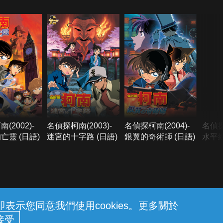
(2002)-
名偵探柯南(2003)-
名偵探柯南(2004)-
名偵探
亡靈 (日語)
迷宮的十字路 (日語)
銀翼的奇術師 (日語)
水平線
語)
示您同意我們使用cookies。更多關於