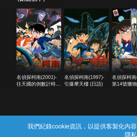
名偵探柯南(2001)-
名偵探柯南(1997)-
名偵探柯南(1
往天國的倒數計時
引爆摩天樓 (日語)
第14號獵物 
(國語)
{{notifyMsg}}
我們紀錄cookie資訊，以提供客製化
隱私