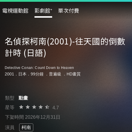
電視運動館
影劇館⁺
單次付費
名偵探柯南(2001)-往天國的倒數
計時 (日語)
Detective Conan: Count Down to Heaven
2001．日本．99分鐘 ．
普遍級
．HD畫質
類型
動畫
星等
4.7
下架時間 2026年12月31日
演員
柯南