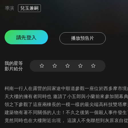
導演
兒玉兼嗣
請先登入
播放預告片
我的星等
影片給分
柯南一行人在露營的回家途中順道參觀一座位於西多摩市境
天大樓的擁有者同時也 邀請了小五郎與小蘭前來參加開幕
領之下參觀了這座兩棟長的一模一樣的最尖端高科技雙塔摩
建築物有著不同關係的人士！不久之後第一個殺人事件發生
竟然同時也在大樓附近出現， 這讓人不免聯想到灰原哀自