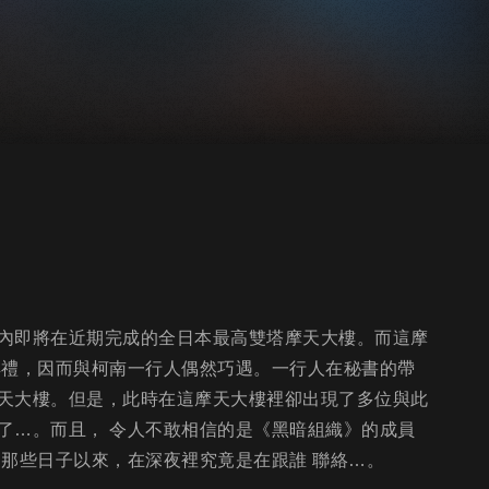
內即將在近期完成的全日本最高雙塔摩天大樓。而這摩
典禮，因而與柯南一行人偶然巧遇。一行人在秘書的帶
天大樓。但是，此時在這摩天大樓裡卻出現了多位與此
了…。而且， 令人不敢相信的是《黑暗組織》的成員
從那些日子以來，在深夜裡究竟是在跟誰 聯絡…。