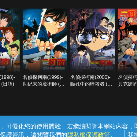
998)-
名偵探柯南(1999)-
名偵探柯南(2000)-
名偵探柯南
(日語)
世紀末的魔術師 (日
瞳孔中的暗殺者 (日
貝克街的
語)
語)
常見問題
線上客服
服務條款
隱私權保護
內容，可優化您的使用體驗，若繼續閱覽本網站內容，即表
保護資訊，請閱覽我們的
隱私權保護政策
。