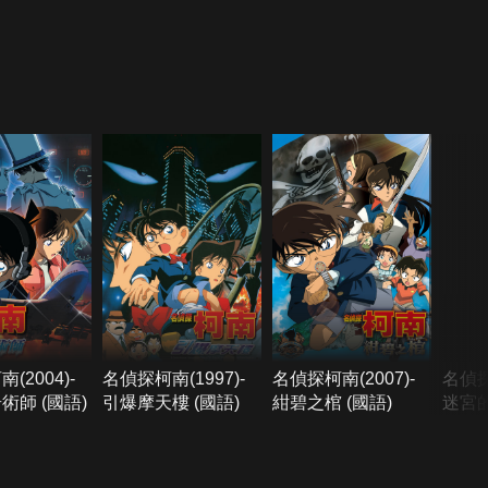
(2004)-
名偵探柯南(1997)-
名偵探柯南(2007)-
名偵探
術師 (國語)
引爆摩天樓 (國語)
紺碧之棺 (國語)
迷宮的