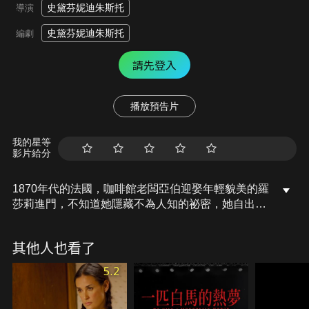
史黛芬妮迪朱斯托
導演
史黛芬妮迪朱斯托
編劇
請先登入
播放預告片
我的星等
影片給分
1870年代的法國，咖啡館老闆亞伯迎娶年輕貌美的羅
莎莉進門，不知道她隱藏不為人知的祕密，她自出生
起全身上下都長滿毛髮。為了不被當成異類，必須得
每天除毛，當亞伯發現羅莎莉的秘密，還能夠欣賞她
其他人也看了
天生的樣子，不畏外人的眼光嗎？與此同時，亞伯的
咖啡館面臨經營危機，為了挽救生意，羅莎莉做出了
5.2
選擇……。