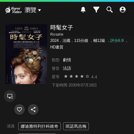
Hami Video
瀏覽
時髦女子
Rosalie
2024．法國．115分鐘 ．
輔12級
．
評分6.9
．
HD畫質
劇情
類型
法語
發音
4.4
星等
下架時間 2030年07月18日
演員
娜迪雅特列什科維奇
班諾馬吉梅