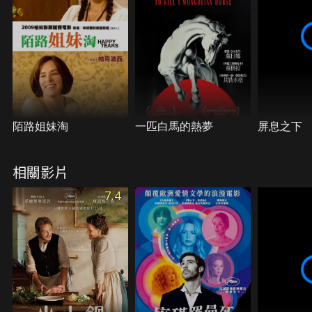
陌路姐妹淘
一匹白馬的熱夢
屏息之下
相關影片
7.4