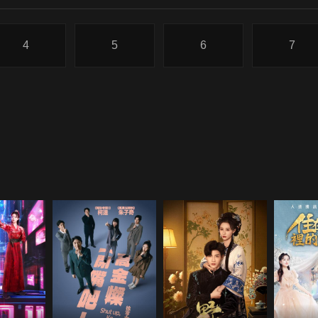
4
5
6
7