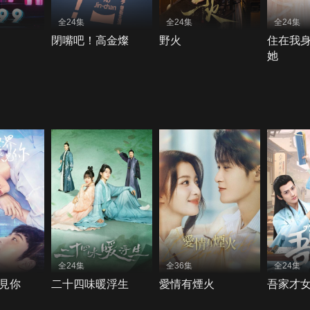
全24集
全24集
全24集
閉嘴吧！高金燦
野火
住在我
她
全24集
全36集
全24集
見你
二十四味暖浮生
愛情有煙火
吾家才