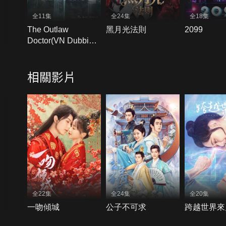
全11集
全24集
全18集
The Outlaw
黑月光法則
2099
Doctor(VN Dubbing
＋VN Subtitles)
相關影片
全22集
全24集
全20集
一吻傾城
公子不可求
跨越世界來