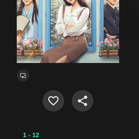
1 - 12