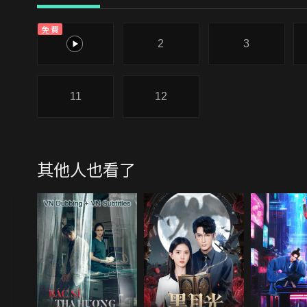
免費
1
2
3
11
12
其他人也看了