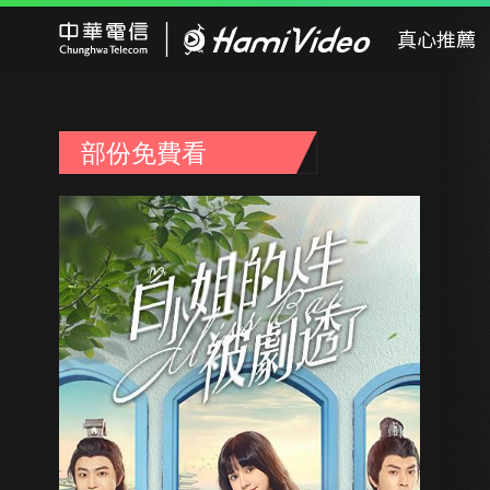
Hami Video
真心推薦
部份免費看