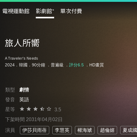
電視運動館
影劇館⁺
單次付費
旅人所嚮
A Traveler’s Needs
2024．韓國．90分鐘 ．
普遍級
．
評分6.5
．HD畫質
類型
劇情
發音
英語
星等
3.5
下架時間 2031年04月02日
演員
伊莎貝雨蓓
李慧英
權海虓
趙倫嬉
夏成