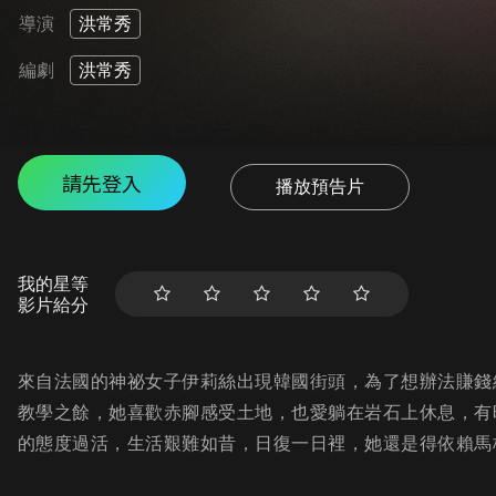
導演
洪常秀
編劇
洪常秀
請先登入
播放預告片
我的星等
影片給分
來自法國的神祕女子伊莉絲出現韓國街頭，為了想辦法賺錢
教學之餘，她喜歡赤腳感受土地，也愛躺在岩石上休息，有
的態度過活，生活艱難如昔，日復一日裡，她還是得依賴馬