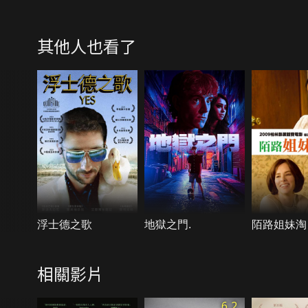
其他人也看了
浮士德之歌
地獄之門.
陌路姐妹淘
相關影片
6.2