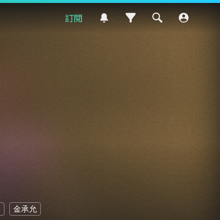
訂閱
國
金承允