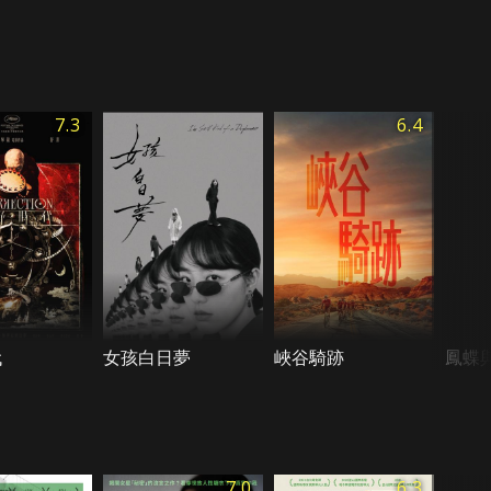
7.3
6.4
代
女孩白日夢
峽谷騎跡
鳳蝶
7.0
6.3