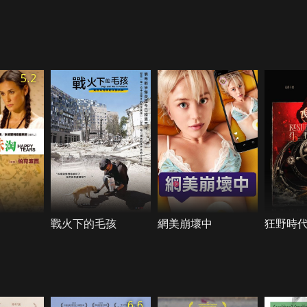
5.2
戰火下的毛孩
網美崩壞中
狂野時
6.6