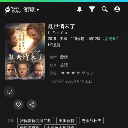
Hami Video
瀏覽
亂世情未了
I'll Find You
2019．美國．116分鐘 ．
輔12級
．
評分6.7
．
HD畫質
愛情
類型
英語
發音
3.7
星等
下架時間 2028年07月31日
演員
雅德蕾德克萊門斯
里奧蘇特
史蒂芬杜夫