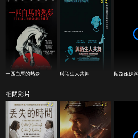
6.6
一匹白馬的熱夢
與陌生人共舞
陌路姐妹
相關影片
7.2
6.0