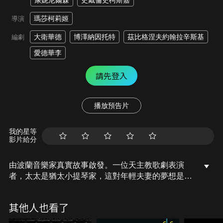
康妮尼爾森
史戴倫史柯斯嘉
瑪莎柯莉姬
導演
大衛華德
博澤納因托特
茲比格涅夫約翰拉辛斯基
編劇
愛德華李
請先登入
播放預告片
我的星等
影片給分
由波蘭音樂家真實故事啟發。一位天主教歌劇表演
者，太太是猶太小提琴家，這對年輕夫妻的夢想是有
天能站在卡內基音樂廳共同演出。戰時，因德國入侵
波蘭而拆散了他們，尋找摯愛的旅途必需穿越納粹德
其他人也看了
國，經歷了撕心裂肺的清算行動，他必須做好最壞打
算…