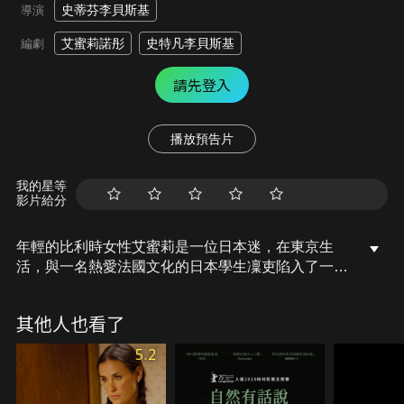
史蒂芬李貝斯基
導演
艾蜜莉諾彤
史特凡李貝斯基
編劇
請先登入
播放預告片
我的星等
影片給分
年輕的比利時女性艾蜜莉是一位日本迷，在東京生
活，與一名熱愛法國文化的日本學生凜吏陷入了一場
旋風般的浪漫關係。逐漸昇華成年輕愛情與文化探索
的迷人且溫馨的故事。
其他人也看了
5.2