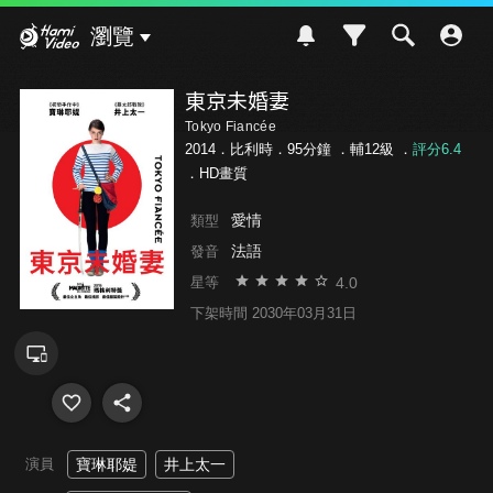
Hami Video
瀏覽
東京未婚妻
Tokyo Fiancée
2014．比利時．95分鐘 ．
輔12級
．
評分6.4
．HD畫質
愛情
類型
法語
發音
4.0
星等
下架時間 2030年03月31日
演員
寶琳耶媞
井上太一