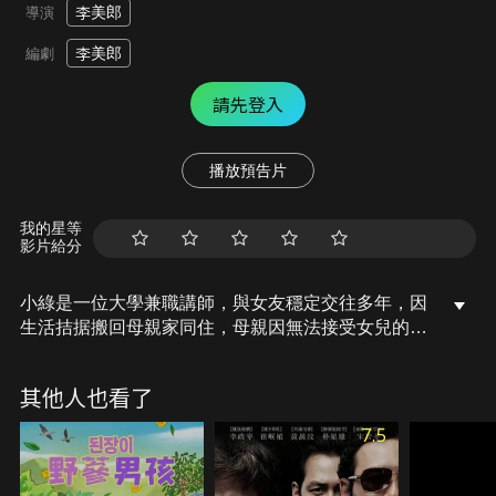
李美郎
導演
李美郎
編劇
請先登入
播放預告片
我的星等
影片給分
小綠是一位大學兼職講師，與女友穩定交往多年，因
生活拮据搬回母親家同住，母親因無法接受女兒的性
向，轉而將心力投入於療養院的看護工作，照顧貧窮
失智的老人，隨著看護過程深入，母親逐漸將自己與
其他人也看了
女兒的未來與這位老人聯繫起來，心境也因此改變，
慢慢敞開心胸，試著去接納那些被社會邊緣化的人。
7.5