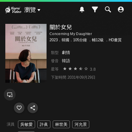
Hami Video
瀏覽
關於女兒
Concerning My Daughter
2023．韓國．105分鐘 ．
輔12級
．HD畫質
劇情
類型
韓語
發音
3.8
星等
下架時間 2031年09月29日
演員
吳敏愛
許眞
林世美
河允景