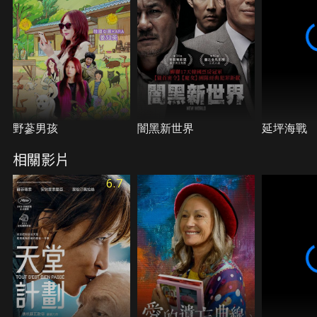
野蔘男孩
闇黑新世界
延坪海戰
相關影片
6.7