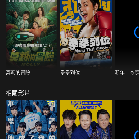
案…
莫莉的冒險
拳拳到位
新年．奇
相關影片
5.7