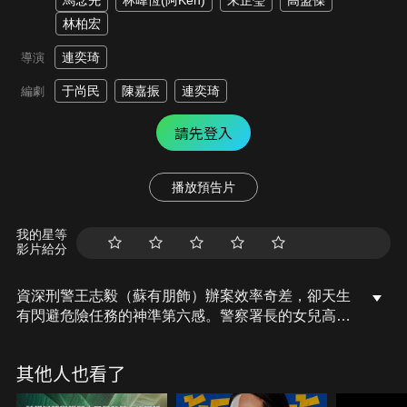
馬念先
林暐恆(阿Ken)
朱芷瑩
高盟傑
林柏宏
連奕琦
導演
于尚民
陳嘉振
連奕琦
編劇
請先登入
播放預告片
我的星等
影片給分
資深刑警王志毅（蘇有朋飾）辦案效率奇差，卻天生
有閃避危險任務的神準第六感。警察署長的女兒高依
萍（林依晨飾）一心想當警察，擔心愛女的署長靈機
一動要王志毅與她搭檔，兩人水火不容，更被分配到
其他人也看了
調查可愛小狗死亡這種輕鬆差事。沒想到竟誤打誤撞
追查到通緝要犯的下落，更牽扯出一連串驚人的謀殺