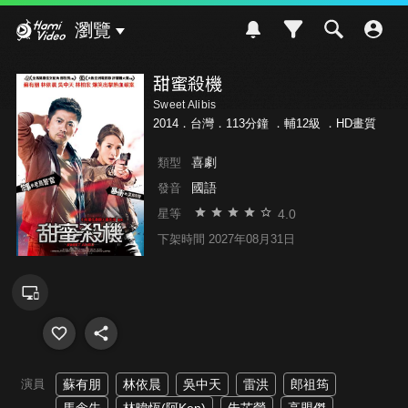
Hami Video
瀏覽
甜蜜殺機
Sweet Alibis
2014．台灣．113分鐘 ．
輔12級
．HD畫質
喜劇
類型
國語
發音
4.0
星等
下架時間 2027年08月31日
演員
蘇有朋
林依晨
吳中天
雷洪
郎祖筠