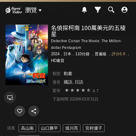
Hami Video
瀏覽
名偵探柯南 100萬美元的五稜
星
Detective Conan The Movie: The Million-
dollar Pentagram
2024．日本．110分鐘 ．
普遍級
．
評分6.9
．
HD畫質
動畫
類型
國語, 日語
發音
4.7
星等
下架時間 2029年03月31日
演員
高山南
山口勝平
堀川亮
宮村優子