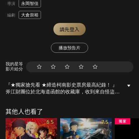
永岡智佳
導演
大倉崇裕
編劇
請先登入
播放預告片
我的星等
影片給分
『★獨家搶先看 ★締造柯南影史票房最高紀錄！ 』
斧江財團位於北海道函館的收藏庫，收到來自怪盜基
德的一封預告信。據說這次基德的目標，鎖定與幕末
時代新選組副隊長・土方歲三有密切關連的一把日本
其他人也看了
刀。平時只盜取名貴珠寶的基德，這次為什麼會鎖定
在一把刀？
6.5
7.5