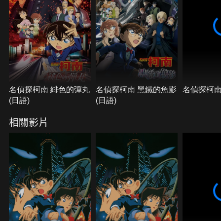
名偵探柯南 緋色的彈丸
名偵探柯南 黑鐵的魚影
名偵探柯南
(日語)
(日語)
相關影片