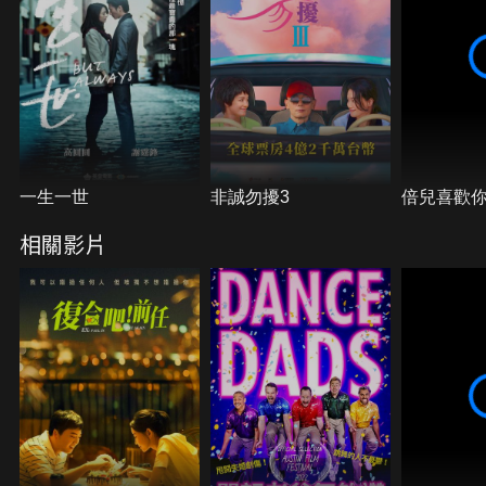
一生一世
非誠勿擾3
倍兒喜歡
相關影片