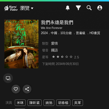
Hami Video
瀏覽
我們永遠是我們
We Are Forever
2024．中國．101分鐘 ．
普遍級
．HD畫質
愛情
類型
國語
發音
2.5
星等
下架時間 2034年09月30日
演員
米咪
陳昕葳
姚弛
胡春楊
吳軍