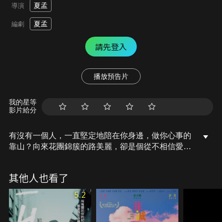
夏孟
導演
夏孟
編劇
請先登入
播放預告片
我的星等
影片給分
有沒有一個人，一直堅定地陪在你身邊，做你心事的
靠山？向來花團錦簇的路美麗，卻是個從不相信愛情
的膽小鬼，在遭遇人生的重大變故後，遇見了被愛狠
狠傷過後始終難以釋懷的司天怡，哪怕已經傷痕累
其他人也看了
累，她們仍願意陪伴彼此為愛放手一搏，兩人一路坎
坷不斷，但縱使再多挫折，我們也要勇敢去愛！
5.2