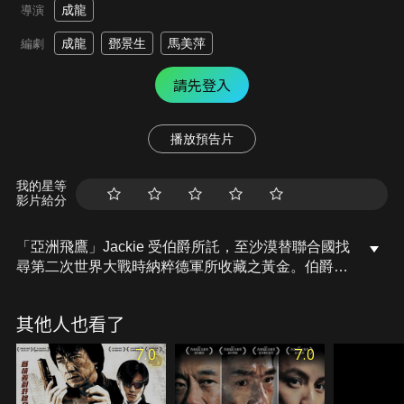
成龍
導演
成龍
鄧景生
馬美萍
編劇
請先登入
播放預告片
我的星等
影片給分
「亞洲飛鷹」Jackie 受伯爵所託，至沙漠替聯合國找
尋第二次世界大戰時納粹德軍所收藏之黃金。伯爵並
特別安排對沙漠素有研究的助手Ada協助之。途中他
們遇上收藏黃金時失蹤的副官之孫女Elsa，三人遂展
其他人也看了
開一場驚險的撒哈拉沙漠之旅…
7.0
7.0