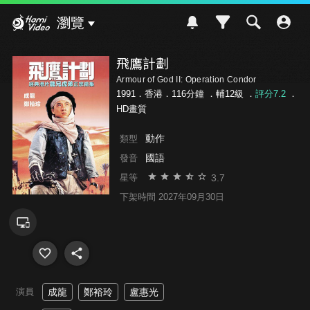
Hami Video
瀏覽
飛鷹計劃
Armour of God II: Operation Condor
1991．香港．116分鐘 ．
輔12級
．
評分7.2
．
HD畫質
動作
類型
國語
發音
3.7
星等
下架時間 2027年09月30日
演員
成龍
鄭裕玲
盧惠光