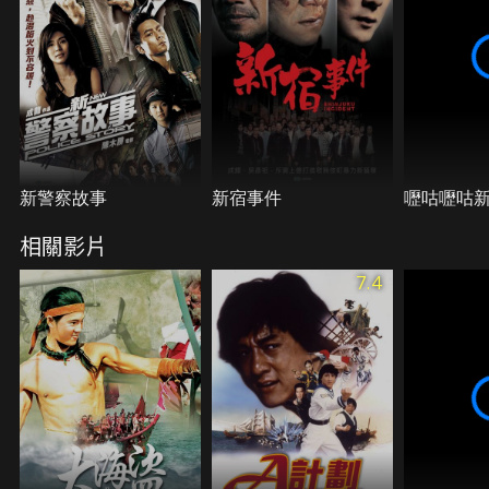
新警察故事
新宿事件
嚦咕嚦咕
相關影片
7.4