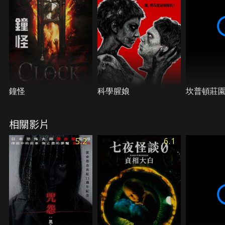
鐘怪
科學腥娘
坎普頓莊
相關影片
5.2
6.1