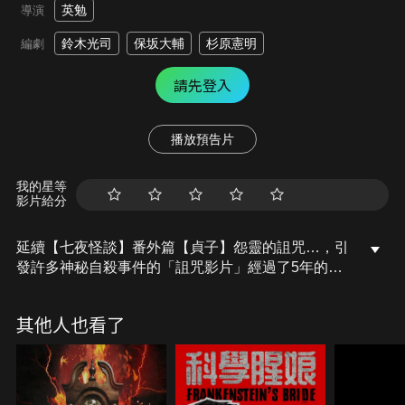
英勉
導演
鈴木光司
保坂大輔
杉原憲明
編劇
請先登入
播放預告片
我的星等
影片給分
延續【七夜怪談】番外篇【貞子】怨靈的詛咒…，引
發許多神秘自殺事件的「詛咒影片」經過了5年的沉
寂，安藤孝則和鮎川茜生下了女兒凪。不過，茜在生
下孩子後便逝世，於是孝則將女兒交給妹妹楓子照
其他人也看了
顧。不料，死亡事件在凪的周圍接連發生；而這一
切，似乎仍與詛咒影片脫不了關係…