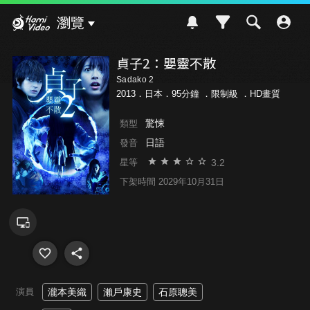
Hami Video
瀏覽
貞子2：嬰靈不散
Sadako 2
2013．日本．95分鐘 ．
限制級
．HD畫質
驚悚
類型
日語
發音
3.2
星等
下架時間 2029年10月31日
演員
瀧本美織
瀨戶康史
石原聰美