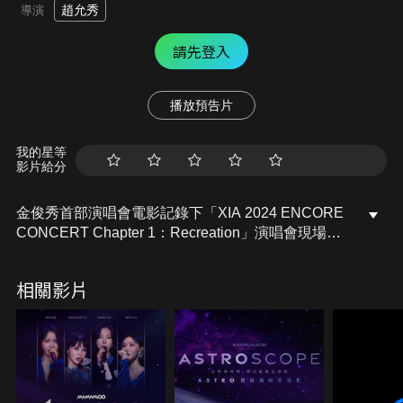
趙允秀
導演
請先登入
播放預告片
我的星等
影片給分
金俊秀首部演唱會電影記錄下「XIA 2024 ENCORE
CONCERT Chapter 1：Recreation」演唱會現場，
與幕後籌備花絮，多元的表演內容、豐富多彩的舞台
呈現、以及俊秀引人入勝的表演，將為觀眾呈現一場
相關影片
結合視覺與聽覺的藝術饗宴，更能一窺俊秀籌備演唱
會的獨家幕後點滴。