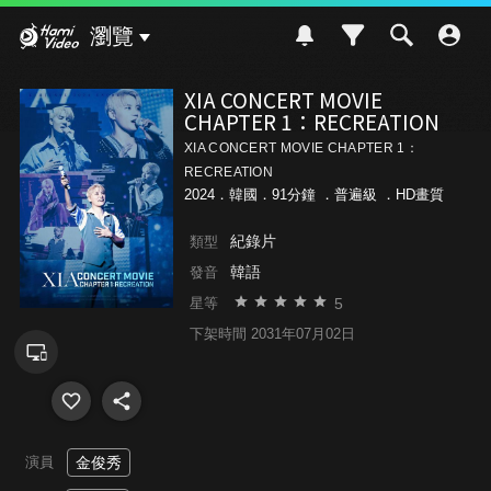
Hami Video
瀏覽
XIA CONCERT MOVIE
CHAPTER 1：RECREATION
XIA CONCERT MOVIE CHAPTER 1：
RECREATION
2024．韓國．91分鐘 ．
普遍級
．HD畫質
紀錄片
類型
韓語
發音
5
星等
下架時間 2031年07月02日
演員
金俊秀