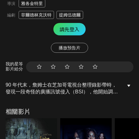
雅各金特里
導演
菲爾德林克沃特
提姆伍德爾
編劇
請先登入
播放預告片
我的星等
影片給分
90 年代末，詹姆士在芝加哥電視台整理錄影帶時，
發現一段奇怪的廣播訊號侵入（BSI），他開始調查
類似BSI的報告，結果發現美國FCC已取走所有相關
的電視台資料。隨著調查深入，詹姆士發現這些侵入
相關影片
訊號可能與多名女性失蹤案件有關，其中還包含他的
妻子漢娜在內…。