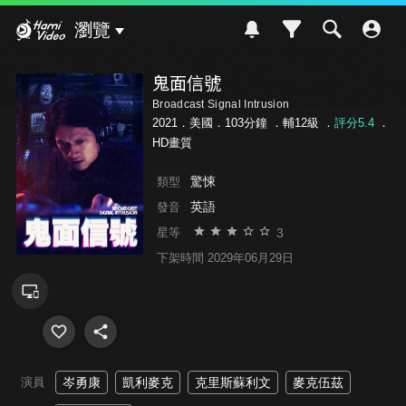
Hami Video
瀏覽
鬼面信號
Broadcast Signal Intrusion
2021．美國．103分鐘 ．
輔12級
．
評分5.4
．
HD畫質
驚悚
類型
英語
發音
3
星等
下架時間 2029年06月29日
演員
岑勇康
凱利麥克
克里斯蘇利文
麥克伍茲