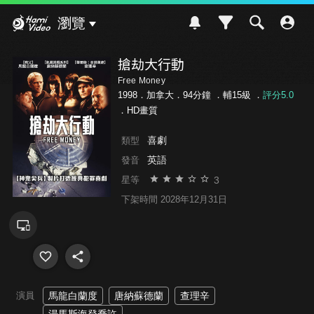
Hami Video
瀏覽
搶劫大行動
Free Money
1998．加拿大．94分鐘 ．
輔15級
．
評分5.0
．HD畫質
喜劇
類型
英語
發音
3
星等
下架時間 2028年12月31日
演員
馬龍白蘭度
唐納蘇德蘭
查理辛