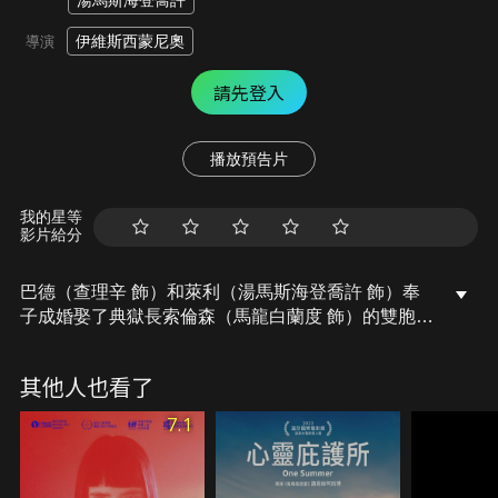
湯馬斯海登喬許
伊維斯西蒙尼奧
導演
請先登入
播放預告片
我的星等
影片給分
巴德（查理辛 飾）和萊利（湯馬斯海登喬許 飾）奉
子成婚娶了典獄長索倫森（馬龍白蘭度 飾）的雙胞胎
女兒，沒想到婚後他們備受岳父欺負，巴德心生不滿
想闖出一番大事業，他意外聽到有火車要運送廢棄美
其他人也看了
金的事而心生歹念，想要搶錢來贏得地位，搶錢成功
後萊利卻退縮而退出，典獄長為了報復不惜威脅法官
7.1
要把巴德關進他的牢裡……。