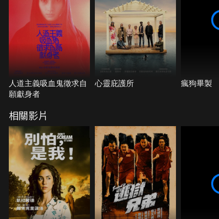
人道主義吸血鬼徵求自
心靈庇護所
瘋狗畢製
願獻身者
相關影片