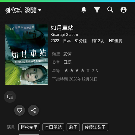
Hami Video
瀏覽
如月車站
Kisaragi Station
2022．日本．81分鐘 ．
輔12級
．HD畫質
驚悚
類型
日語
發音
3.6
星等
下架時間 2028年12月31日
演員
恒松祐里
本田望結
莉子
佐藤江梨子