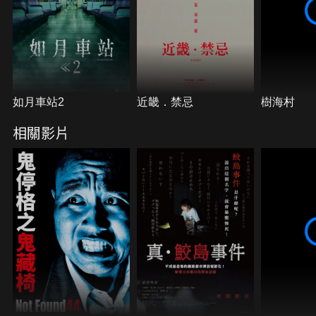
如月車站2
近畿．禁忌
樹海村
相關影片