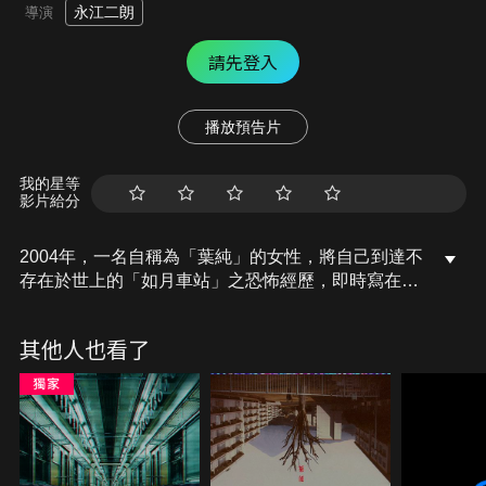
永江二朗
導演
請先登入
播放預告片
我的星等
影片給分
2004年，一名自稱為「葉純」的女性，將自己到達不
存在於世上的「如月車站」之恐怖經歷，即時寫在網
路留言板上。在她突然停止留言後，網路上開始出現
各種臆測，甚至稱之為「現代版神隱」。十多年後，
其他人也看了
在大學主修民俗學的堤春奈（恒松祐里 飾），選擇
「如月車站」當作畢業論文的題材。她調查到寫下留
言的「葉純」真實身分是一位名為葉山純子的女性，
在調查的最後春奈終於成功聯絡上她…。