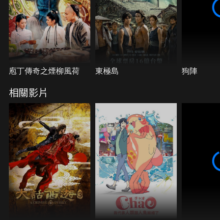
庖丁傳奇之煙柳風荷
東極島
狗陣
相關影片