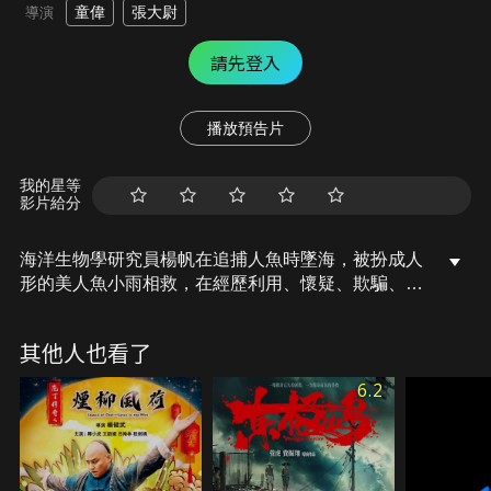
童偉
張大尉
導演
請先登入
播放預告片
我的星等
影片給分
海洋生物學研究員楊帆在追捕人魚時墜海，被扮成人
形的美人魚小雨相救，在經歷利用、懷疑、欺騙、坦
白等磨礪後，楊帆和小雨相愛，並最終相互獲得了理
解與救贖。
其他人也看了
6.2