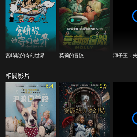
宮崎駿的奇幻世界
莫莉的冒險
獅子王：
相關影片
6.4
5.9