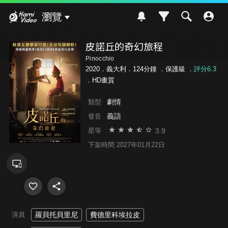
Hami Video
瀏覽
皮諾丘的奇幻旅程
Pinocchio
2020．義大利．124分鐘 ．
保護級
．
評分6.3
．HD畫質
劇情
類型
義語
發音
3.9
星等
下架時間 2027年01月22日
演員
羅貝托貝里尼
費德里科埃拉皮