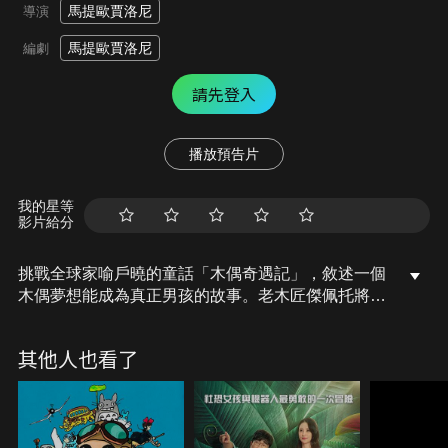
馬提歐賈洛尼
導演
馬提歐賈洛尼
編劇
請先登入
播放預告片
我的星等
影片給分
挑戰全球家喻戶曉的童話「木偶奇遇記」，敘述一個
木偶夢想能成為真正男孩的故事。老木匠傑佩托將櫻
桃木刻成一個木偶，並取名「皮諾丘」。這個木偶不
僅會說話，更會走路，傑佩托於是決定送他上學...。
其他人也看了