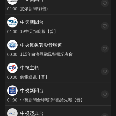
01:00
驚爆新聞線(普)
中天新聞台
01:00
19中天辣晚報【普】
中央氣象署影音頻道
00:00
115年白海豚颱風警報記者會
中視主頻
00:00
飢餓遊戲【普】
中視新聞台
01:00
中視新聞全球報導6點搶先報【普】
中視經典台