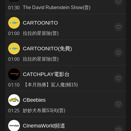
01:30
The David Rubenstein Show(普)
CARTOONITO
01:00
拉拉的星冒險(普)
CARTOONITO(免費)
01:00
拉拉的星冒險(普)
CATCHPLAY電影台
01:10
【本月熱播】鯊人魔(輔15)
CBeebies
01:25
妙妙犬布麗S3(4)(普)
CinemaWorld頻道