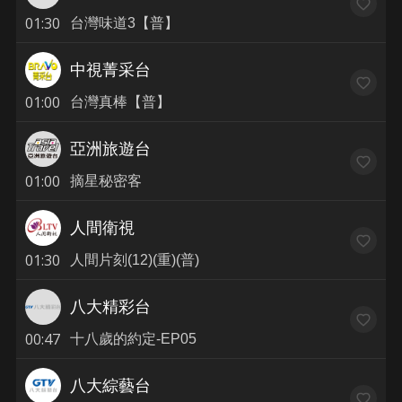
01:30
台灣味道3【普】
中視菁采台
01:00
台灣真棒【普】
亞洲旅遊台
01:00
摘星秘密客
人間衛視
01:30
人間片刻(12)(重)(普)
八大精彩台
00:47
十八歲的約定-EP05
八大綜藝台