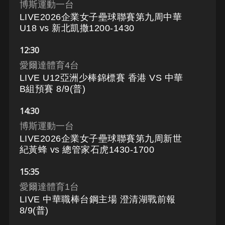
博斯運動一台
LIVE2026企業女子壘球聯賽第九周中華
U18 vs 新北凱撒1200-1430
12:30
愛爾達體育4台
LIVE U12亞洲少棒錦標賽 香港 VS 中華
B組預賽 8/9(普)
14:30
博斯運動一台
LIVE2026企業女子壘球聯賽第九周新世
紀黃蜂 vs 總管家石虎1430-1700
15:35
愛爾達體育1台
LIVE 中華職棒台鋼主場 澄清湖戰前報
8/9(普)