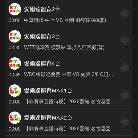
愛爾達體育2台
00:00
中華職棒 中信 VS 台鋼 例行賽 8/8(普)
愛爾達體育3台
00:30
WTT冠軍賽 橫濱站 單打八強回顧(普)
愛爾達體育4台
00:45
WBC棒球經典賽 中華 VS 南韓 3/8 C組預賽(普)
愛爾達體育MAX1台
00:00
【非賽事直播時段】2026愛知-名古屋亞運 9月鎖定愛爾達(普)
愛爾達體育MAX2台
00:00
【非賽事直播時段】2026愛知-名古屋亞運 9月鎖定愛爾達(普)