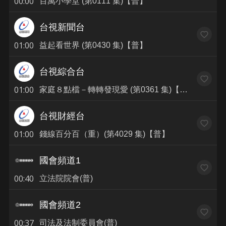
00:00
百萬小學堂 (第0111 集)【普】
台視新聞台
01:00
益起看世界 (第0430 集)【普】
台視綜合台
01:00
家庭８點檔－轉轉發現愛 (第0361 集)【普】
台視財經台
01:00
錢線百分百（重）(第4029 集)【普】
國會頻道1
00:40
立法院院會(普)
國會頻道2
00:37
司法及法制委員會(普)