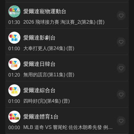
愛爾達寵物運動台
01:30
2026 飛球接力賽 淘汰賽_2(第2集) (普)
愛爾達影劇台
01:00
大奉打更人(第24集) (普)
愛爾達日韓台
01:20
無用的謊言(第11集) (普)
愛爾達綜合台
01:00
四時好(完)(第4集) (普)
愛爾達體育1台
00:00
MLB 道奇 VS 響尾蛇 佐佐木朗希先發 例行賽 8/8(普)