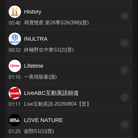
History
00:40
尋寶雙星 第26季S26(398)(普)
INULTRA
00:32
終極野生中東S1(2)(普)
Lifetime
01:10
一夜情殺案(護)
LiveABC互動英語頻道
01:11
Live互動英語-20260804【普】
LOVE NATURE
01:25
超獸S1(1)(普)