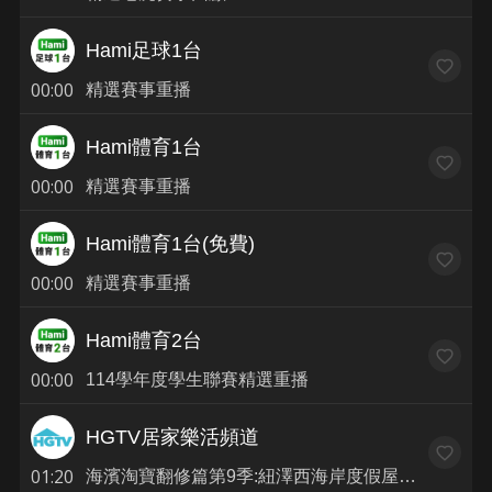
Hami足球1台
00:00
精選賽事重播
Hami體育1台
00:00
精選賽事重播
Hami體育1台(免費)
00:00
精選賽事重播
Hami體育2台
00:00
114學年度學生聯賽精選重播
HGTV居家樂活頻道
01:20
海濱淘寶翻修篇第9季:紐澤西海岸度假屋(普)