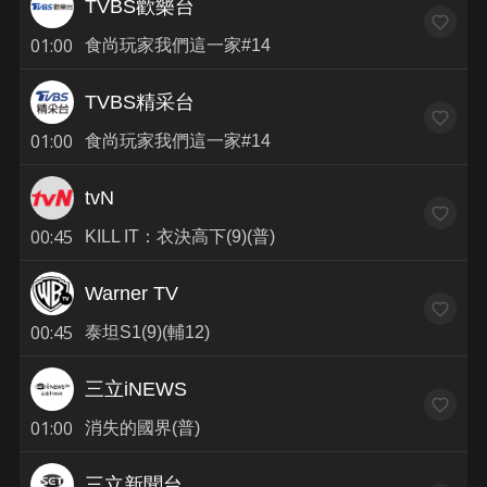
TVBS歡樂台
01:00
食尚玩家我們這一家#14
TVBS精采台
01:00
食尚玩家我們這一家#14
tvN
00:45
KILL IT：衣決高下(9)(普)
Warner TV
00:45
泰坦S1(9)(輔12)
三立iNEWS
01:00
消失的國界(普)
三立新聞台