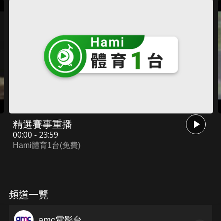
精選賽事重播
00:00 - 23:59
Hami體育1台(免費)
頻道一覽
amc電影台