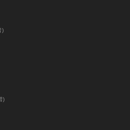
普)
普)