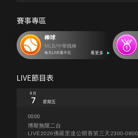
賽事專區
棒球
MLB/中華職棒
看更多
每天LIVE看不完
LIVE節目表
8月
7
星期五
00:00
博斯無限二台
LIVE2026佛羅里達公開賽第三天2300-0800