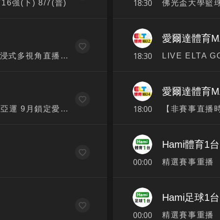
18:30
6強(下) 8/7(普)
愛爾達體育M
18:30
LIVE ELTA GO! 中華職棒台鋼雄鷹沉浸式多視角直播(普)
愛爾達體育M
18:00
【非賽事直播時段】2026愛知-名古屋亞運 9月鎖定愛爾達(普)
Hami體育1台
00:00
精選賽事重播
Hami足球1台
00:00
精選賽事重播