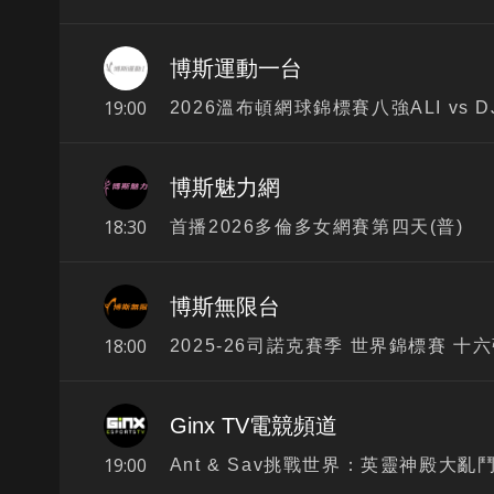
博斯運動一台
19:00
2026溫布頓網球錦標賽八強ALI vs D
博斯魅力網
18:30
首播2026多倫多女網賽第四天(普)
博斯無限台
18:00
Ginx TV電競頻道
19:00
Ant & Sav挑戰世界：英靈神殿大亂鬥 