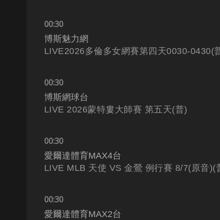
00:30
博斯魅力網
LIVE2026多倫多女網賽第四天0030-0430(
00:30
博斯網球台
LIVE 2026蒙特婁大師賽 第五天(普)
00:30
愛爾達體育MAX4台
LIVE MLB 天使 VS 金鶯 例行賽 8/7(原音)(
00:30
愛爾達體育MAX2台