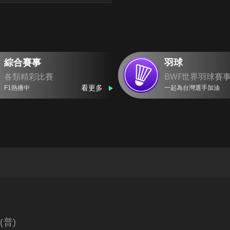
綜合賽事
羽球
各類精彩比賽
BWF世界羽球賽
看更多
F1熱播中
一起為台灣選手加油
(普)