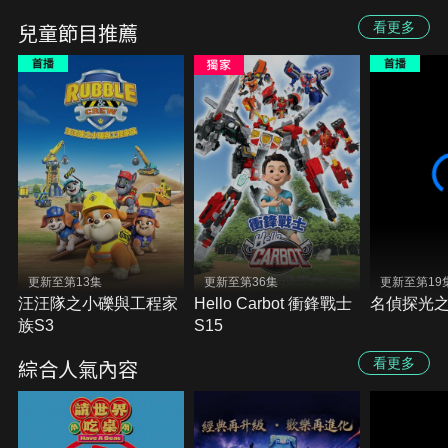
異世界成為無雙S2
兒童節目推薦
看更多
更新至第13集
更新至第36集
更新至第19
汪汪隊之小礫與工程家
Hello Carbot 衝鋒戰士
名偵探光
族S3
S15
綜合人氣內容
看更多