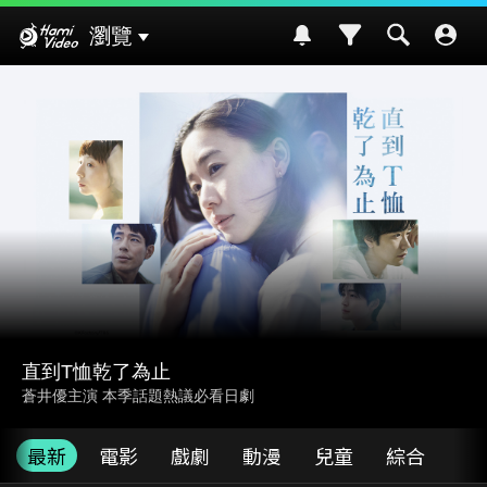
Hami Video
瀏覽
<最新綜藝> 世界的形狀
<蔡昌憲·黃迪揚> 不出國就能環遊世界!
最新
電影
戲劇
動漫
兒童
綜合