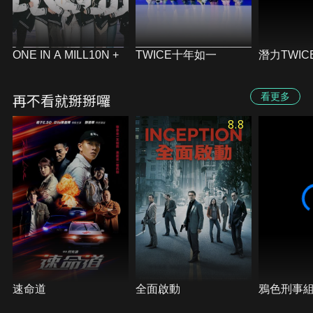
ONE IN A MILL10N +
TWICE十年如一
潛力TWI
再不看就掰掰囉
看更多
8.8
速命道
全面啟動
鴉色刑事