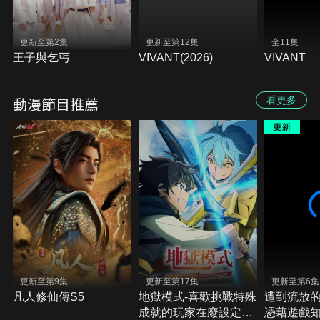
更新至第2集
更新至第12集
全11集
王子與乞丐
VIVANT(2026)
VIVANT
動漫節目推薦
看更多
更新至第9集
更新至第17集
更新至第6集
凡人修仙傳S5
地獄模式-喜歡挑戰特殊
遭到流放
成就的玩家在廢設定的
憑藉遊戲