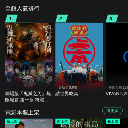
全館人氣排行
1
2
3
8.4
更新至第8集
更新至第12
劇場版「鬼滅之刃」無
請世界吃桌
VIVANT(20
限城篇 第一章 猗窩座
再襲
電影本週上架
看更多